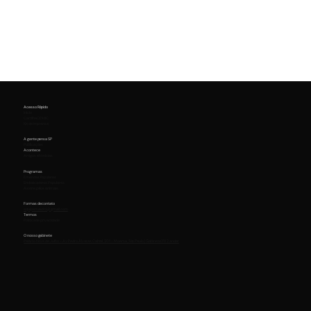
Acesso Rápido
Início
Cartilha CDHIC
Kit de Imprensa
A gente pensa SP
Publicações
Acontece
Artigos e Notícias
Programas
Emendas Populares
Embaixadores Populares
Assine pelos animais
Formas de contato
equipemaurici@gmail.com
Termos
Política de privacidade
O nosso gabinete
Palácio Nove de Julho - Av. Pedro Álvares Cabral, 201 - Moema, São Paulo | Gabinete 211 2 andar