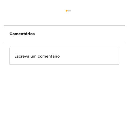
Comentários
Escreva um comentário
O fantasma da crise hídrica volta a
rondar