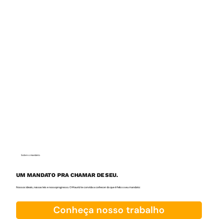
Sobre o mandato
UM MANDATO PRA CHAMAR DE SEU.
Nossos ideais, nossas leis e nosso progresso. O Maurici te convida a conhecer do que é feito o seu mandato:
Conheça nosso trabalho