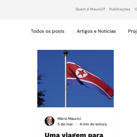
Quem é Maurici?
Publicações
O
Todos os posts
Artigos e Notícias
Pro
Mário Maurici
5 de mar.
4 min de leitura
Uma viagem para