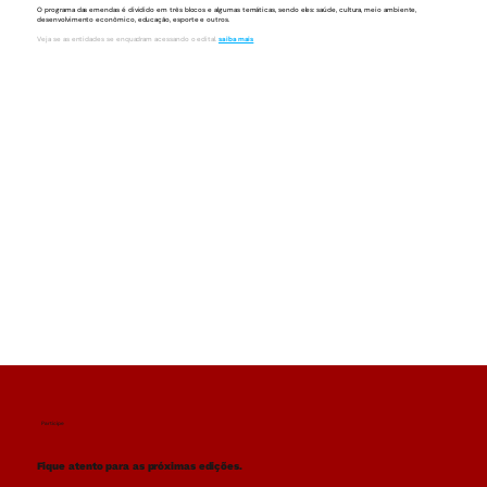
O programa das emendas é dividido em três blocos e algumas temáticas, sendo eles: saúde, cultura, meio ambiente,
desenvolvimento econômico, educação, esporte e outros.
Veja se as entidades se enquadram acessando o edital.
saiba mais
Participe
Fique atento para as próximas edições.