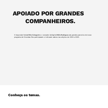
APOIADO POR GRANDES
COMPANHEIROS.
O deputado federal
Kiko Celeguim
e o vereador da Capital
Hélio Rodrigues
são grandes parceiros do nosso
programa de Emendas. Eles participaram e indicaram valores nas edições de 2024 e 2025.
Conheça os temas.