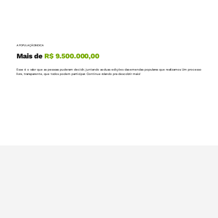
A POPULAÇÃO INDICA
Mais de
R$ 9.500.000,00
Esse é o valor que as pessoas puderam decidir, juntando as duas edições das emendas populares que realizamos. Um processo
livre, transparente, que todos podem participar. Continue rolando pra descobrir mais!