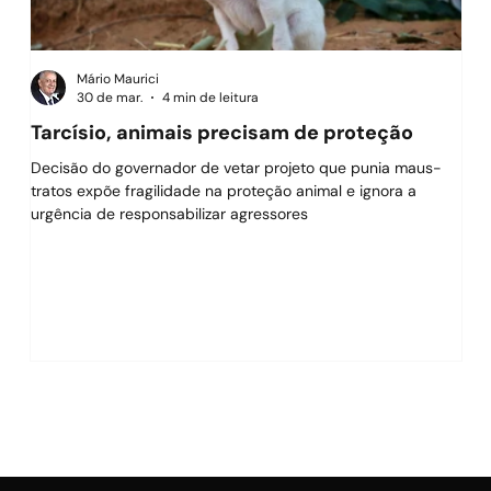
Mário Maurici
30 de mar.
4 min de leitura
Tarcísio, animais precisam de proteção
O f
Decisão do governador de vetar projeto que punia maus-
O g
tratos expõe fragilidade na proteção animal e ignora a
suce
urgência de responsabilizar agressores
imp
tam