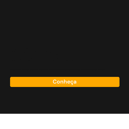
VOCÊ INDICA,
A GENTE DESTINA.
No edital das emendas populares, as pessoas indicam, votam e decidem pra onde vão as emendas do mandato.
Conheça