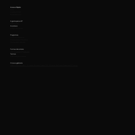
Acesso Rápido
Início
Cartilha CDHIC
Kit de Imprensa
A gente pensa SP
Publicações
Acontece
Artigos e Notícias
Programas
Emendas Populares
Embaixadores Populares
Assine pelos animais
Formas de contato
equipemaurici@gmail.com
Termos
Política de privacidade
O nosso gabinete
Palácio Nove de Julho - Av. Pedro Álvares Cabral, 201 - Moema, São Paulo | Gabinete 211 2 andar