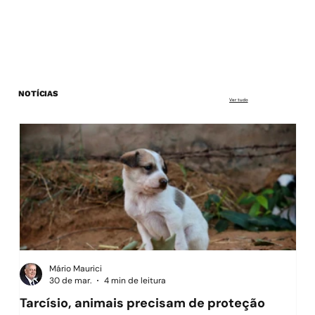
NOTÍCIAS
Ver tudo
Mário Maurici
30 de mar.
4 min de leitura
Tarcísio, animais precisam de proteção
O f