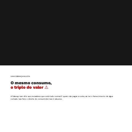
UMA COBRANÇA INJUSTA
O mesmo consumo,
o triplo do valor ⚠️
A Sabesp tem dito aos moradores que está tudo normal. E quem não pagar a conta, vai ter o fornecimento de água
cortado. Isso fere o direito do consumidor. Isso é abusivo.