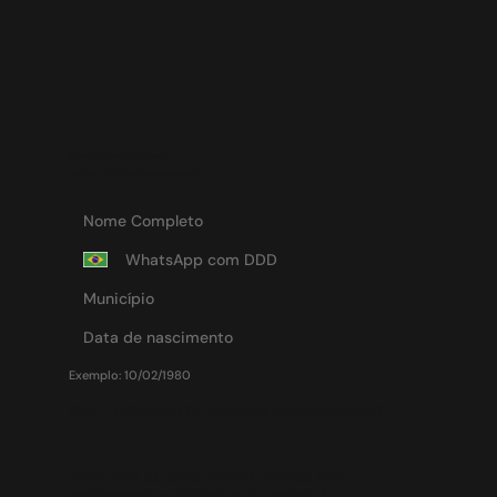
Diga não ao aumento sem transparência.
Assine o abaixo-assinado
Exemplo: 10/02/1980
Seu hidrômetro foi trocado recentemente?
*
Você tem as suas últimas contas que
comprovam a mudança de valor?
*