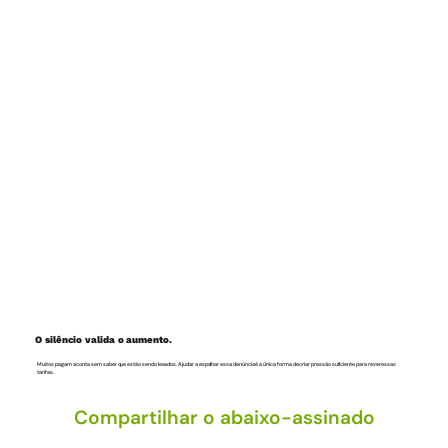
O silêncio valida o aumento.
Muitos pagam a conta sem saber que estão sendo lesados. Ajudar a espalhar essa denúncia é a única forma de criar pressão suficiente para rever essas
tarifas.
Compartilhar o abaixo-assinado