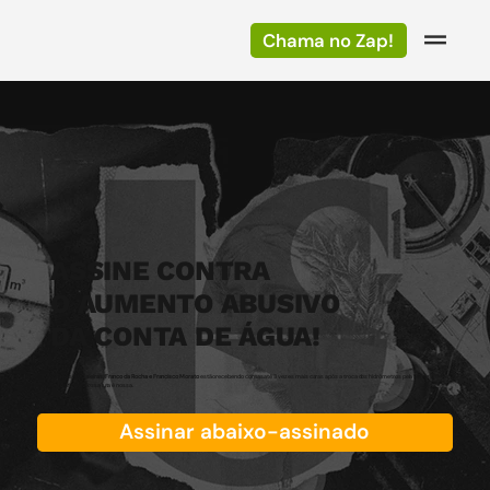
Chama no Zap!
ASSINE CONTRA
O AUMENTO ABUSIVO
DA CONTA DE ÁGUA!
Moradores de
Caieiras, Franco da Rocha e Francisco Morato
estão recebendo contas até 3 vezes mais caras após a troca dos hidrômetros pela Sabesp. Se
você foi afetado, essa luta é nossa.
Assinar abaixo-assinado