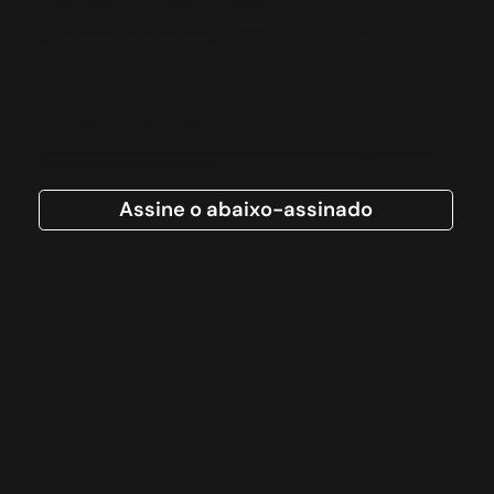
Os deputados Kiko Celeguim e Maurici já formalizaram uma denúncia no Ministério Público exigindo que a Sabesp preste contas. Questionamos a calibração
desses novos aparelhos e a legalidade desse repasse ao consumidor.
Participe do abaixo-assinado
Para pressionar a concessionária e a justiça, precisamos mostrar o tamanho do problema. Este abaixo-assinado é a prova de que a população está unida e
cobrando respostas. Vamos exigir uma revisão imediata das tarifas!
Assine o abaixo-assinado