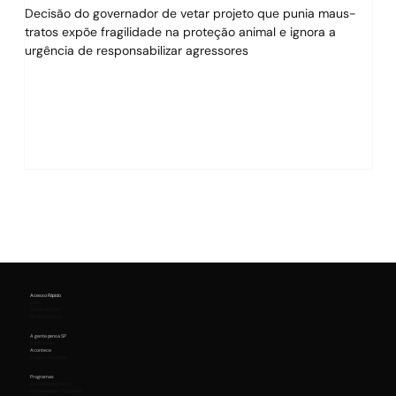
Decisão do governador de vetar projeto que punia maus-
O g
tratos expõe fragilidade na proteção animal e ignora a
suce
urgência de responsabilizar agressores
imp
tam
Acesso Rápido
Início
Cartilha CDHIC
Kit de Imprensa
A gente pensa SP
Publicações
Acontece
Artigos e Notícias
Programas
Emendas Populares
Embaixadores Populares