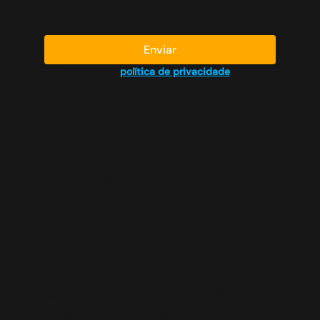
Enviar
Eu aceito a 
política de privacidade
A água é um bem essencial, e transformar o acesso a ela em um susto financeiro no fim do mês é
inaceitável.
O que está acontecendo com a sua conta?
Recentemente, a Sabesp iniciou a substituição massiva de hidrômetros em nossa região. O que deveria ser apenas uma manutenção técnica virou um
pesadelo, milhares de moradores relatam que, imediatamente após a troca, o valor da fatura disparou, chegando a triplicar em muitos casos, sem que
houvesse mudança no consumo real da casa.
Nossa ação no Ministério Público