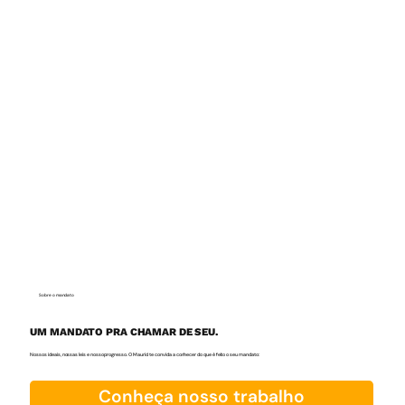
Sobre o mandato
UM MANDATO PRA CHAMAR DE SEU.
Nossos ideais, nossas leis e nosso progresso. O Maurici te convida a conhecer do que é feito o seu mandato:
Conheça nosso trabalho