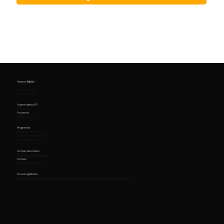
Acesso Rápido
Início
Cartilha CDHIC
Kit de Imprensa
A gente pensa SP
Publicações
Acontece
Artigos e Notícias
Programas
Emendas Populares
Embaixadores Populares
Assine pelos animais
Formas de contato
equipemaurici@gmail.com
Termos
Política de privacidade
O nosso gabinete
Palácio Nove de Julho - Av. Pedro Álvares Cabral, 201 - Moema, São Paulo | Gabinete 211 2 andar