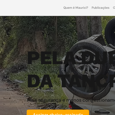
Quem é Maurici?
Publicações
O
PELA DU
DA TANC
Mais segurança e menos congestionam
Assinar abaixo-assinado