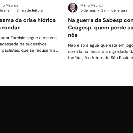
rio Maurici
Mário Maurici
de mar.
3 min de leitura
5 de mar.
3 min de leitura
asma da crise hídrica
Na guerra da Sabesp con
a rondar
Ceagesp, quem perde s
nós
ador Tarcísio segue a mesma
fracassada de sucessivos
Não é só a água que está em jog
 paulistas, que se recusam a
comida na mesa, é a dignidade d
tar o que se faz em outras
famílias, é o futuro de São Paulo 
 do mundo onde também há
Brasil
z de água