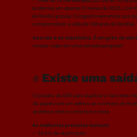
📍 Mais de
73 mil veículos
por dia em uma pis
acidentes em apenas 9 meses de 2025, com
1
de feridos graves; Congestionamentos que d
comprometem a vida de milhares de famílias.
Isso não é só estatística.
É um grito de aler
nossas vidas em uma estrada perigosa?
✊ Existe uma saíd
O projeto do DER para duplicar a Tancredo Nev
do papel com um aditivo ao contrato do Rodo
acelera a obra e corta burocracia.
As melhorias previstas incluem:
✅ 33 km de duplicação