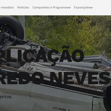
 mandato
Notícias
Campanhas e Programas
Exposições
PLICAÇÃO
REDO NEVES
entos.