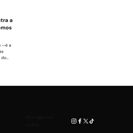
tra a
omos
o —é a
as
e do
Nos siga nas
redes!