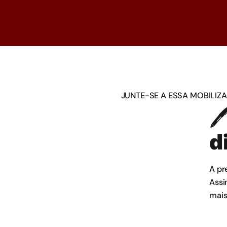
JUNTE-SE A ESSA MOBILIZ

d
A pr
Assi
mais