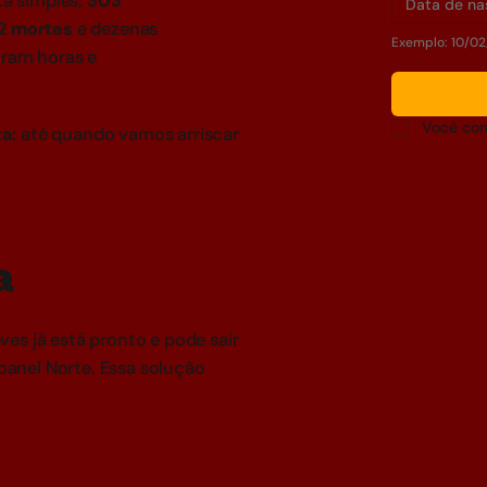
ta simples;
303
2 mortes
e dezenas
Exemplo: 10/02
uram horas e
Você con
ta:
até quando vamos arriscar
a
es já está pronto e pode sair
anel Norte. Essa solução