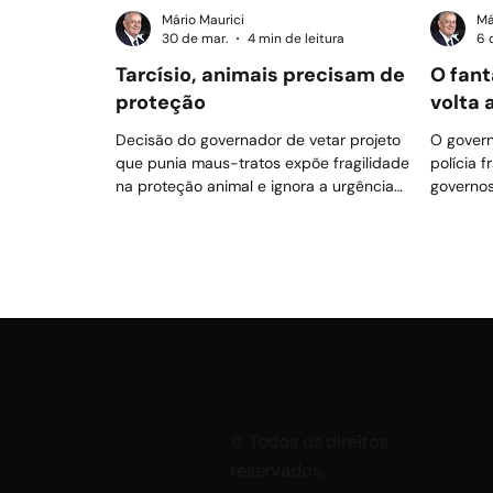
Mário Maurici
Má
30 de mar.
4 min de leitura
6 
Tarcísio, animais precisam de
O fant
proteção
volta 
Decisão do governador de vetar projeto
O govern
que punia maus-tratos expõe fragilidade
polícia 
na proteção animal e ignora a urgência
governos
de responsabilizar agressores
implemen
regiões
escasse
© Todos os direitos
reservados.