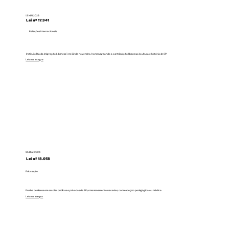
13 MAI 2023
Lei nº 17.941
Relações Internacionais
Institui o "Dia da Imigração Libanesa" em 22 de novembro, homenageando a contribuição libanesa à cultura e história de SP.
Leia na integra
05 DEZ 2024
Lei nº 18.058
Educação
Proíbe celulares em escolas públicas e privadas de SP, armazenamento nas aulas, com exceção pedagógica ou médica.
Leia na integra