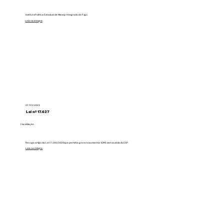
Institui a Política Estadual de Manejo Integrado do Fogo.
Leia na integra
07 FEV 2023
Lei nº 17.627
Fiscalização
Revoga artigo da Lei 17.293/2020 que permitia governo aumentar ICMS sem aval da ALESP.
Leia na integra