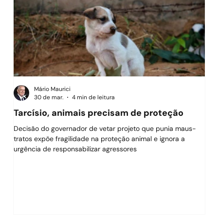
Mário Maurici
30 de mar.
4 min de leitura
Tarcísio, animais precisam de proteção
O f
Decisão do governador de vetar projeto que punia maus-
O g
tratos expõe fragilidade na proteção animal e ignora a
suce
urgência de responsabilizar agressores
imp
tam