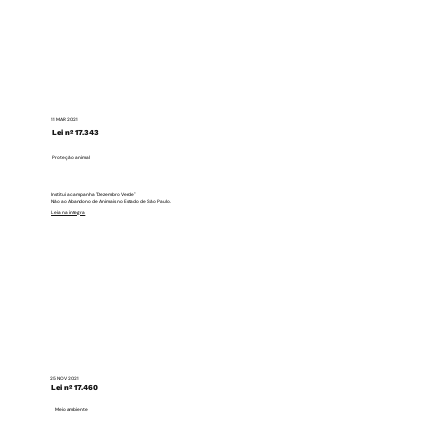
11 MAR 2021
Lei nº 17.343
Proteção animal
Institui a campanha "Dezembro Verde"
Não ao Abandono de Animais no Estado de São Paulo.
Leia na integra
25 NOV 2021
Lei nº 17.460
Meio ambiente