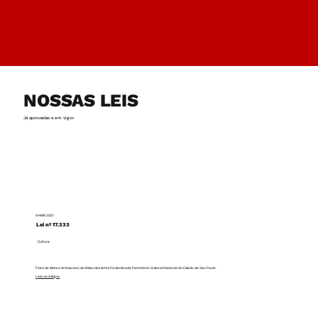
NOSSAS LEIS
Já aprovadas e em vigor.
9 MAR 2021
Lei nº 17.333
Cultura
Feira de Artes e Artesanato de Embu das Artes foi declarada Patrimônio Cultural Imaterial do Estado de São Paulo.
Leia na integra