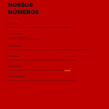
NOSSOS
NÚMEROS
940 Emendas
São valores destinados para o desenvolvimento de projetos que beneficiam diretamente a população em diversas áreas.
130 Projetos de Lei
O Maurici sempre propõe projetos de Lei,
que entram em vigor se forem aprovados pela Assembleia.
86 Requerimentos
Os requerimentos de informação são feitos pra fiscalizar e cobrar do Estado ou instituições públicas, posicionamentos sobre os serviços prestados.
21 Indicações
As indicações são sugestões feitas ao Executivo para a adoção de medidas que beneficiem a população em diversas áreas.
77 Leis aprovadas
No total, já são 77 leis aprovadas. Elas são sobre cultura, meio ambiente e proteção animal e muito mais.
saiba mais
9 Frentes Parlamentares
As frentes parlamentares servem para discutir questões específicas, como proteção ambiental ou duplicação de rodovias.