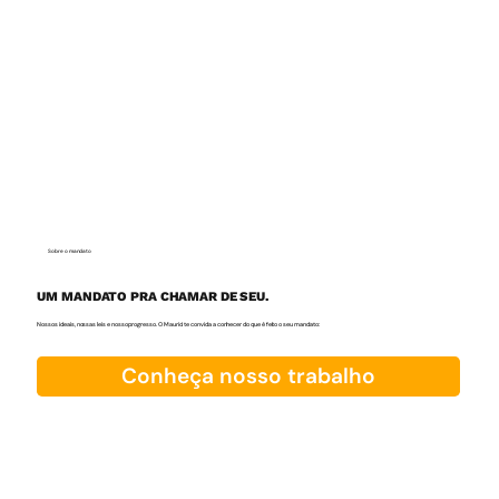
Sobre o mandato
UM MANDATO PRA CHAMAR DE SEU.
Nossos ideais, nossas leis e nosso progresso. O Maurici te convida a conhecer do que é feito o seu mandato:
Conheça nosso trabalho