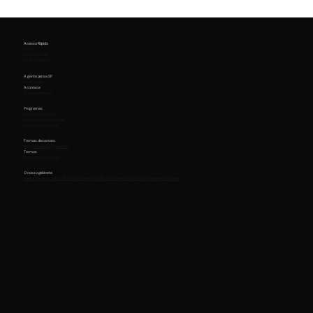
Acesso Rápido
Início
Cartilha CDHIC
Kit de Imprensa
A gente pensa SP
Publicações
Acontece
Artigos e Notícias
Programas
Emendas Populares
Embaixadores Populares
Assine pelos animais
Formas de contato
equipemaurici@gmail.com
Termos
Política de privacidade
O nosso gabinete
Palácio Nove de Julho - Av. Pedro Álvares Cabral, 201 - Moema, São Paulo | Gabinete 211 2 andar