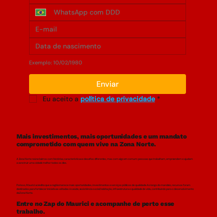
Exemplo: 10/02/1980
Enviar
Eu aceito a 
política de privacidade
*
Mais investimentos, mais oportunidades e um mandato
comprometido com quem vive na Zona Norte.
A Zona Norte reúne bairros com histórias, características e desafios diferentes, mas com algo em comum: pessoas que trabalham, empreendem e ajudam
a construir uma cidade melhor todos os dias.
Por isso, Maurici acredita que a região merece mais oportunidades, investimentos e serviços públicos de qualidade. Ao longo do mandato, recursos foram
destinados para fortalecer iniciativas voltadas à saúde, assistência social, habitação, infraestrutura e qualidade de vida, contribuindo para o desenvolvimento
da Zona Norte.
Entre no Zap do Maurici e acompanhe de perto esse
trabalho.