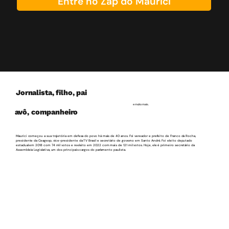
Entre no Zap do Maurici
Jornalista, filho, pai
e
muito mais.
avô, companheiro
Maurici começou a sua trajetória em defesa do povo há mais de 40 anos. Foi vereador e prefeito de Franco da Rocha,
presidente da Ceagesp, vice-presidente da TV Brasil e secretário de governo em Santo André. Foi eleito deputado
estadual em 2018 com 74 mil votos e reeleito em 2022 com mais de 121 mil votos. Hoje, ele é primeiro secretário da
Assembleia Legislativa, um dos principais cargos do parlamento paulista.