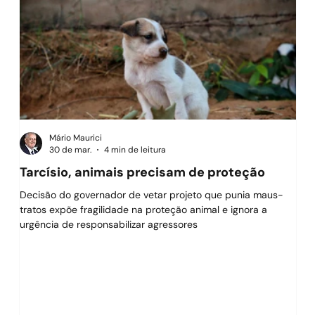
Mário Maurici
30 de mar.
4 min de leitura
Tarcísio, animais precisam de proteção
O f
Decisão do governador de vetar projeto que punia maus-
O g
tratos expõe fragilidade na proteção animal e ignora a
suce
urgência de responsabilizar agressores
imp
tam