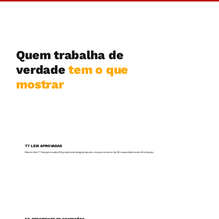
Quem trabalha de
verdade
tem o que
mostrar
77 LEIS APROVADAS
Maurici tem 77 leis aprovadas, 135 projetos de lei aguardando votação e é autor de 95 requerimentos de informação.