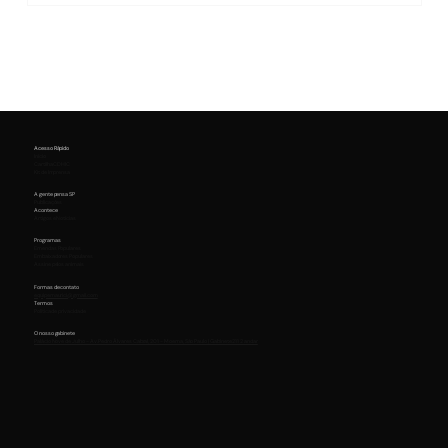
Acesso Rápido
Início
Cartilha CDHIC
Kit de Imprensa
A gente pensa SP
Publicações
Acontece
Artigos e Notícias
Programas
Emendas Populares
Embaixadores Populares
Assine pelos animais
Formas de contato
equipemaurici@gmail.com
Termos
Política de privacidade
O nosso gabinete
Palácio Nove de Julho - Av. Pedro Álvares Cabral, 201 - Moema, São Paulo | Gabinete 211 2 andar