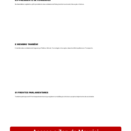
EX-PRESIDENTE DE COMISSÕES
Na Assembleia Legislativa, já foi presidente das comissões de Relações Internacionais, Educação e Cultura.
E MEMBRO TAMBÉM!
E membro das comissões de Segurança Pública, Ciência, Tecnologia e Inovação, Assuntos Metropolitanos e Transporte.
81 FRENTES PARLAMENTARES
Também participa de 81 frentes parlamentares que ajudam na mobilização de lutas e projetos importantes da sociedade.