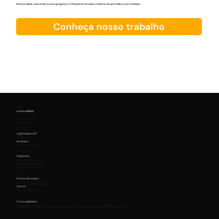
Nossos ideais, nossas leis e nosso progresso. O Maurici te convida a conhecer do que é feito o seu mandato:
Conheça nosso trabalho
Acesso Rápido
Início
Cartilha CDHIC
Kit de Imprensa
A gente pensa SP
Publicações
Acontece
Artigos e Notícias
Programas
Emendas Populares
Embaixadores Populares
Assine pelos animais
Formas de contato
equipemaurici@gmail.com
Termos
Política de privacidade
O nosso gabinete
Palácio Nove de Julho - Av. Pedro Álvares Cabral, 201 - Moema, São Paulo | Gabinete 211 2 andar