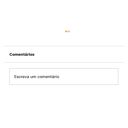
Comentários
Escreva um comentário
O fantasma da crise hídrica volta a
rondar