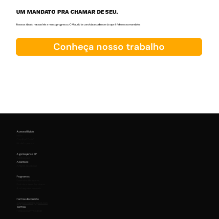
UM MANDATO PRA CHAMAR DE SEU.
Nossos ideais, nossas leis e nosso progresso. O Maurici te convida a conhecer do que é feito o seu mandato:
Conheça nosso trabalho
Acesso Rápido
Início
Cartilha CDHIC
Kit de Imprensa
A gente pensa SP
Publicações
Acontece
Artigos e Notícias
Programas
Emendas Populares
Embaixadores Populares
Assine pelos animais
Formas de contato
equipemaurici@gmail.com
Termos
Política de privacidade