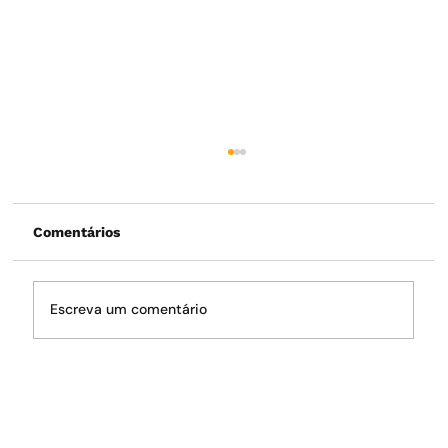
Comentários
Escreva um comentário
O fantasma da crise hídrica volta a
rondar