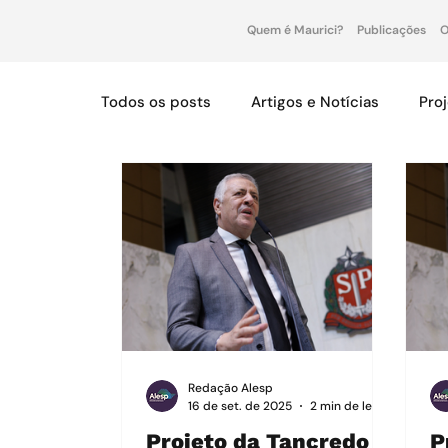
Quem é Maurici?
Publicações
O
Todos os posts
Artigos e Notícias
Pro
Redação Alesp
16 de set. de 2025
2 min de leitura
Projeto da Tancredo
P