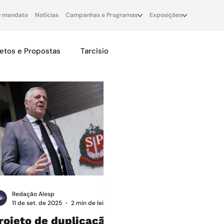
 mandato
Notícias
Campanhas e Programas
Exposições
jetos e Propostas
Tarcísio
Redação Alesp
11 de set. de 2025
2 min de leitura
rojeto de duplicação