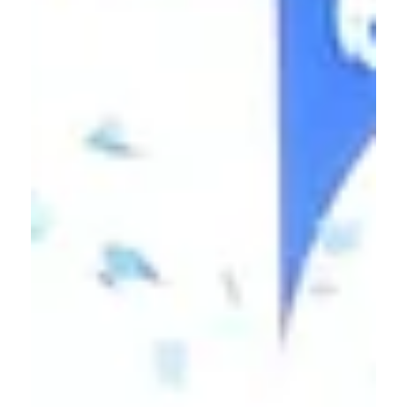
Mário Maurici
5 de mar.
3 min de leitura
Na guerra da Sabesp contra a
Ceagesp, quem perde somos nós
Não é só a água que está em jogo —é a comida na mesa,
é a dignidade das famílias, é o futuro de São Paulo e do
Brasil