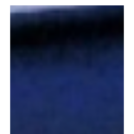
O fantasma da crise hídrica volta
a rondar
O governador Tarcísio segue a mesma polícia fracassada
de sucessivos governos paulistas, que se recusam a
implementar o que se faz em outras regiões do mundo
onde também há escassez de água