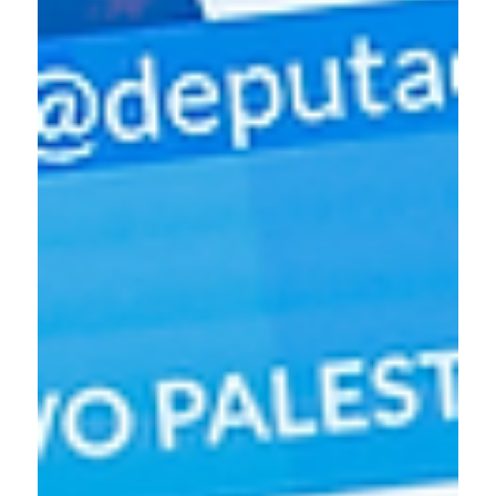
Deputado lança livro sobre Tarifa
Zero e democratização das
metrópoles na Livraria da Vila
As matérias da seção Atividade Parlamentar são de
inteira responsabilidade dos parlamentares e de suas
assessorias de imprensa. São devidamente assinadas e
não refletem, necessariamente, a opinião institucional da
Assembleia Legislativa do Estado de São Paulo.