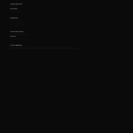
A gente pensa SP
Publicações
Acontece
Artigos e Notícias
Programas
Emendas Populares
Embaixadores Populares
Assine pelos animais
Formas de contato
equipemaurici@gmail.com
Termos
Política de privacidade
O nosso gabinete
Palácio Nove de Julho - Av. Pedro Álvares Cabral, 201 - Moema, São Paulo | Gabinete 211 2 andar