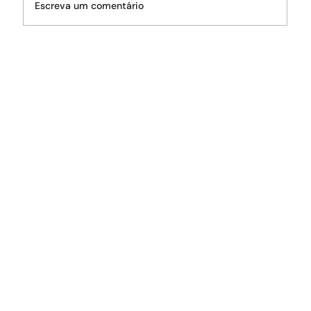
Escreva um comentário
O fantasma da crise hídrica volta a
rondar