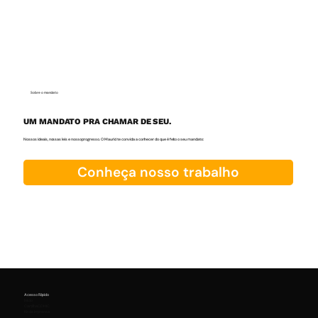
Sobre o mandato
UM MANDATO PRA CHAMAR DE SEU.
Nossos ideais, nossas leis e nosso progresso. O Maurici te convida a conhecer do que é feito o seu mandato:
Conheça nosso trabalho
Acesso Rápido
Início
Cartilha CDHIC
Kit de Imprensa