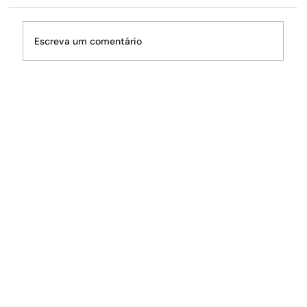
Escreva um comentário
O fantasma da crise hídrica volta a
rondar