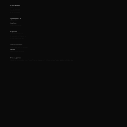
Acesso Rápido
Início
Cartilha CDHIC
Kit de Imprensa
A gente pensa SP
Publicações
Acontece
Artigos e Notícias
Programas
Emendas Populares
Embaixadores Populares
Assine pelos animais
Formas de contato
equipemaurici@gmail.com
Termos
Política de privacidade
O nosso gabinete
Palácio Nove de Julho - Av. Pedro Álvares Cabral, 201 - Moema, São Paulo | Gabinete 211 2 andar