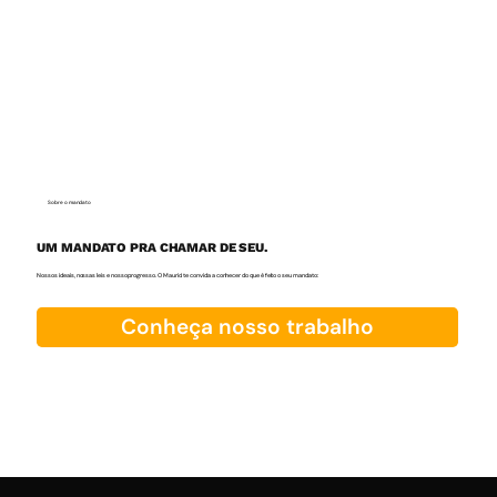
Sobre o mandato
UM MANDATO PRA CHAMAR DE SEU.
Nossos ideais, nossas leis e nosso progresso. O Maurici te convida a conhecer do que é feito o seu mandato:
Conheça nosso trabalho