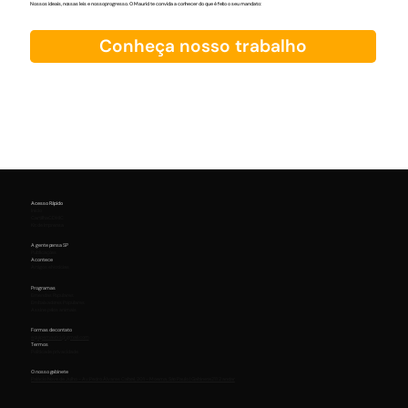
Nossos ideais, nossas leis e nosso progresso. O Maurici te convida a conhecer do que é feito o seu mandato:
Conheça nosso trabalho
Acesso Rápido
Início
Cartilha CDHIC
Kit de Imprensa
A gente pensa SP
Publicações
Acontece
Artigos e Notícias
Programas
Emendas Populares
Embaixadores Populares
Assine pelos animais
Formas de contato
equipemaurici@gmail.com
Termos
Política de privacidade
O nosso gabinete
Palácio Nove de Julho - Av. Pedro Álvares Cabral, 201 - Moema, São Paulo | Gabinete 211 2 andar