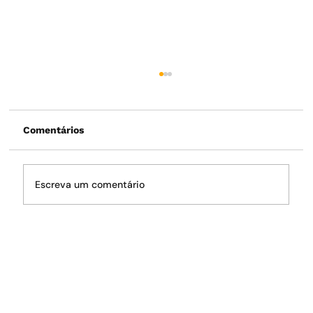
Comentários
Escreva um comentário
O fantasma da crise hídrica volta a
rondar