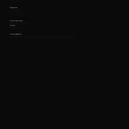
Artigos e Notícias
Programas
Emendas Populares
Embaixadores Populares
Assine pelos animais
Formas de contato
equipemaurici@gmail.com
Termos
Política de privacidade
O nosso gabinete
Palácio Nove de Julho - Av. Pedro Álvares Cabral, 201 - Moema, São Paulo | Gabinete 211 2 andar