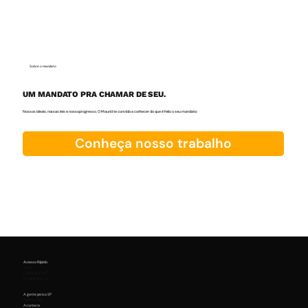
Sobre o mandato
UM MANDATO PRA CHAMAR DE SEU.
Nossos ideais, nossas leis e nosso progresso. O Maurici te convida a conhecer do que é feito o seu mandato:
Conheça nosso trabalho
Acesso Rápido
Início
Cartilha CDHIC
Kit de Imprensa
A gente pensa SP
Publicações
Acontece