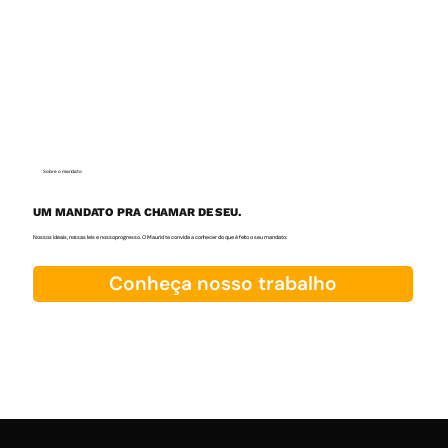
Sobre o mandato
UM MANDATO PRA CHAMAR DE SEU.
Nossos ideais, nossas leis e nosso progresso. O Maurici te convida a conhecer do que é feito o seu mandato:
Conheça nosso trabalho