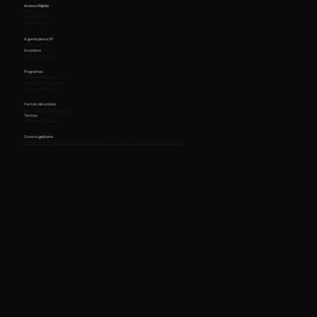
Acesso Rápido
Início
Cartilha CDHIC
Kit de Imprensa
A gente pensa SP
Publicações
Acontece
Artigos e Notícias
Programas
Emendas Populares
Embaixadores Populares
Assine pelos animais
Formas de contato
equipemaurici@gmail.com
Termos
Política de privacidade
O nosso gabinete
Palácio Nove de Julho - Av. Pedro Álvares Cabral, 201 - Moema, São Paulo | Gabinete 211 2 andar