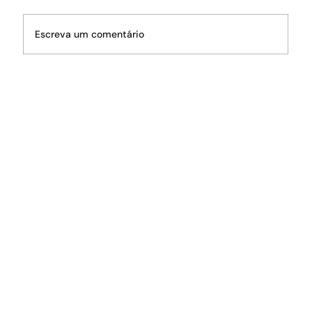
Escreva um comentário
O fantasma da crise hídrica volta a
rondar