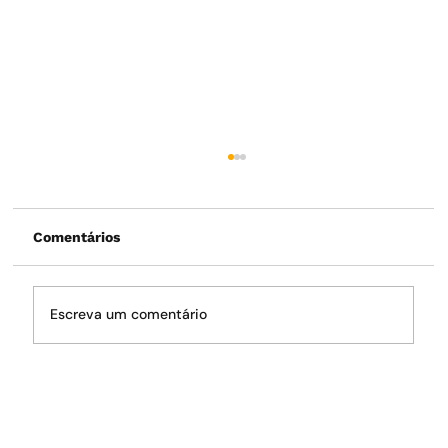
Comentários
Escreva um comentário
O fantasma da crise hídrica volta a
rondar