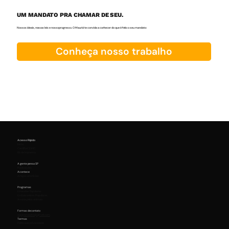
UM MANDATO PRA CHAMAR DE SEU.
Nossos ideais, nossas leis e nosso progresso. O Maurici te convida a conhecer do que é feito o seu mandato:
Conheça nosso trabalho
Acesso Rápido
Início
Cartilha CDHIC
Kit de Imprensa
A gente pensa SP
Publicações
Acontece
Artigos e Notícias
Programas
Emendas Populares
Embaixadores Populares
Assine pelos animais
Formas de contato
equipemaurici@gmail.com
Termos
Política de privacidade