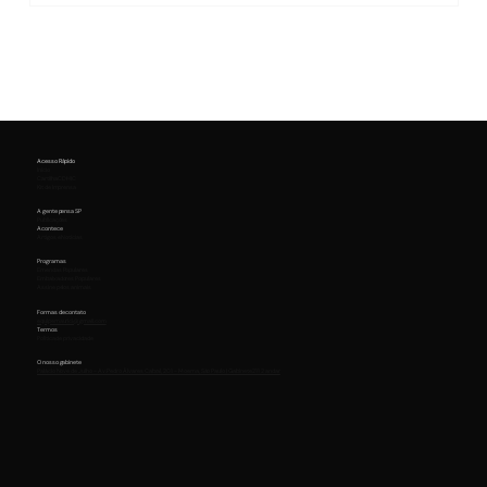
Acesso Rápido
Início
Cartilha CDHIC
Kit de Imprensa
A gente pensa SP
Publicações
Acontece
Artigos e Notícias
Programas
Emendas Populares
Embaixadores Populares
Assine pelos animais
Formas de contato
equipemaurici@gmail.com
Termos
Política de privacidade
O nosso gabinete
Palácio Nove de Julho - Av. Pedro Álvares Cabral, 201 - Moema, São Paulo | Gabinete 211 2 andar