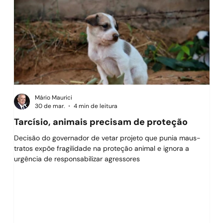
Mário Maurici
30 de mar.
4 min de leitura
Tarcísio, animais precisam de proteção
O f
Decisão do governador de vetar projeto que punia maus-
O g
tratos expõe fragilidade na proteção animal e ignora a
suce
urgência de responsabilizar agressores
imp
tam