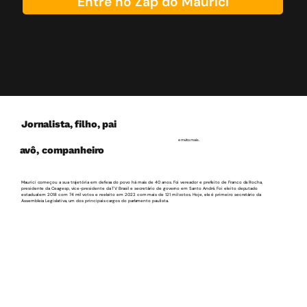
Entre no Zap do Maurici
Jornalista, filho, pai
e
muito mais.
avô, companheiro
Maurici começou a sua trajetória em defesa do povo há mais de 40 anos. Foi vereador e prefeito de Franco da Rocha,
presidente da Ceagesp, vice-presidente da TV Brasil e secretário de governo em Santo André. Foi eleito deputado
estadual em 2018 com 74 mil votos e reeleito em 2022 com mais de 121 mil votos. Hoje, ele é primeiro secretário da
Assembleia Legislativa, um dos principais cargos do parlamento paulista.