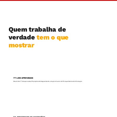
Quem trabalha de
verdade
tem o que
mostrar
77 LEIS APROVADAS
Maurici tem 77 leis aprovadas, 135 projetos de lei aguardando votação e é autor de 95 requerimentos de informação.