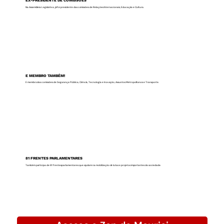
EX-PRESIDENTE DE COMISSÕES
Na Assembleia Legislativa, já foi presidente das comissões de Relações Internacionais, Educação e Cultura.
E MEMBRO TAMBÉM!
E membro das comissões de Segurança Pública, Ciência, Tecnologia e Inovação, Assuntos Metropolitanos e Transporte.
81 FRENTES PARLAMENTARES
Também participa de 81 frentes parlamentares que ajudam na mobilização de lutas e projetos importantes da sociedade.